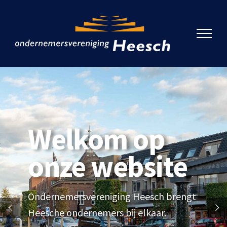
Ga
naar
inhoud
Welkom op
onze website
Ondernemersvereniging Heesch brengt
Heesche ondernemers bij elkaar.